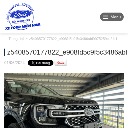
Menu
Trang chủ
z5408570177822_e908fd5c9f5c3486abf9075259cd8fd1
z5408570177822_e908fd5c9f5c3486abf
01
/06
/2024