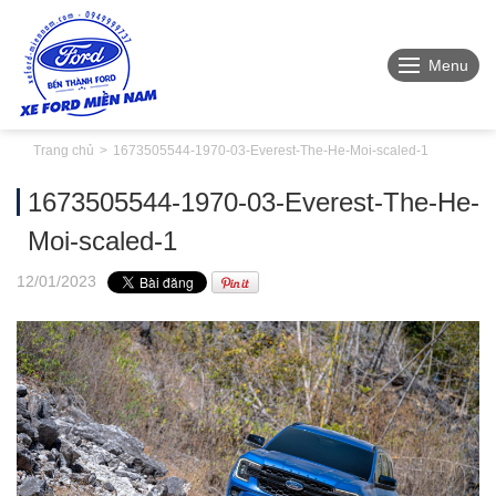
Menu
Trang chủ
1673505544-1970-03-Everest-The-He-Moi-scaled-1
1673505544-1970-03-Everest-The-He-
Moi-scaled-1
12
/01
/2023