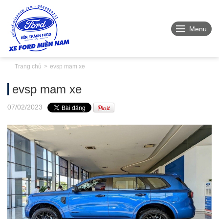
Menu
Trang chủ
evsp mam xe
evsp mam xe
07
/02
/2023