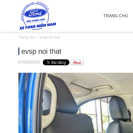
TRANG CHỦ
Trang chủ
evsp noi that
evsp noi that
07
/02
/2023