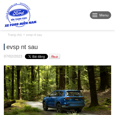
Menu
Trang chủ
evsp nt sau
evsp nt sau
07
/02
/2023