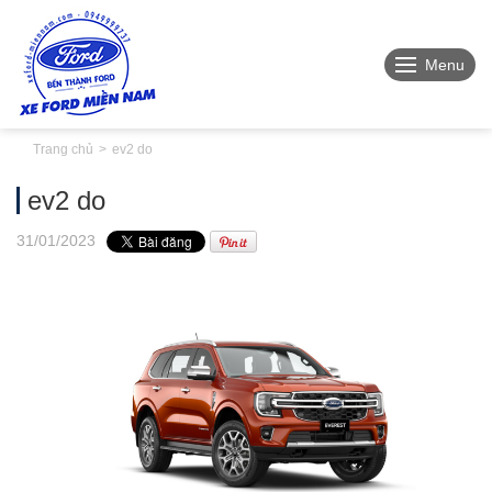
Menu
Trang chủ
ev2 do
ev2 do
31
/01
/2023