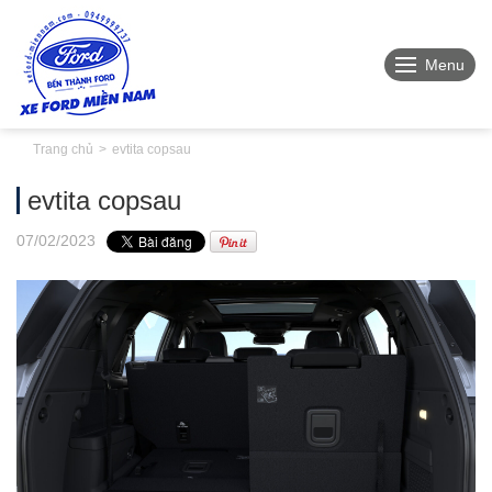
Menu
Trang chủ
evtita copsau
evtita copsau
07
/02
/2023