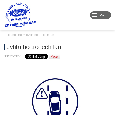
Menu
Trang chủ
evtita ho tro lech lan
evtita ho tro lech lan
08
/02
/2023