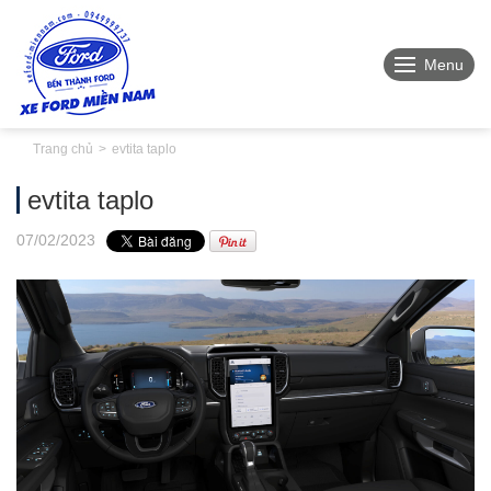
Menu
Trang chủ
evtita taplo
evtita taplo
07
/02
/2023