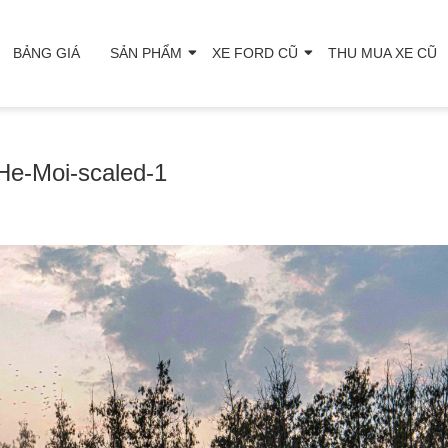
BẢNG GIÁ
SẢN PHẨM
XE FORD CŨ
THU MUA XE CŨ
He-Moi-scaled-1