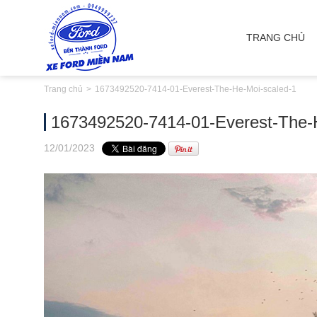
TRANG CHỦ
Trang chủ
1673492520-7414-01-Everest-The-He-Moi-scaled-1
1673492520-7414-01-Everest-The-
12
/01
/2023