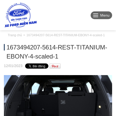
Menu
Trang chủ
1673494207-5614-REST-TITANIUM-EBONY-4-scaled-1
1673494207-5614-REST-TITANIUM-
EBONY-4-scaled-1
12
/01
/2023