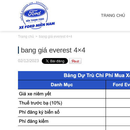
TRANG CHỦ
Trang chủ
bang giá everest 4×4
bang giá everest 4×4
02
/12
/2023