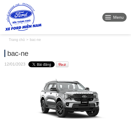
Menu
Trang chủ
bac-ne
bac-ne
12
/01
/2023