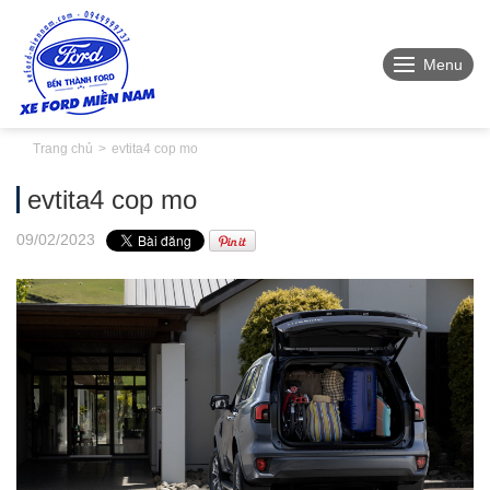
Menu
Trang chủ
evtita4 cop mo
evtita4 cop mo
09
/02
/2023