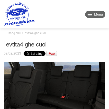
Menu
Trang chủ
evtita4 ghe cuoi
evtita4 ghe cuoi
09
/02
/2023