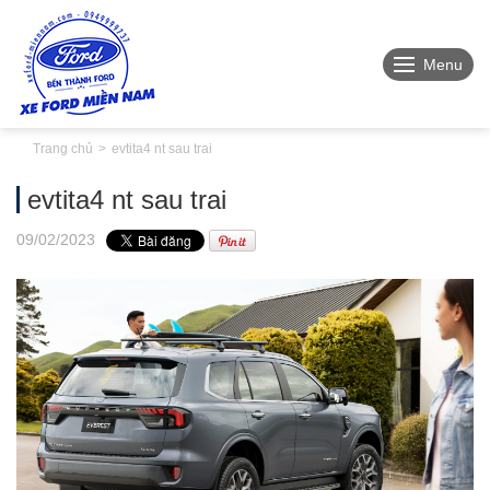
Menu
Trang chủ
evtita4 nt sau trai
evtita4 nt sau trai
09
/02
/2023