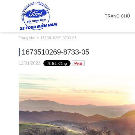
TRANG CHỦ
Trang chủ
1673510269-8733-05
1673510269-8733-05
12
/01
/2023