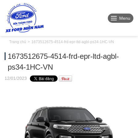
Menu
Trang chủ
1673512675-4514-frd-epr-ltd-agbl-ps34-1HC-VN
1673512675-4514-frd-epr-ltd-agbl-
ps34-1HC-VN
12
/01
/2023