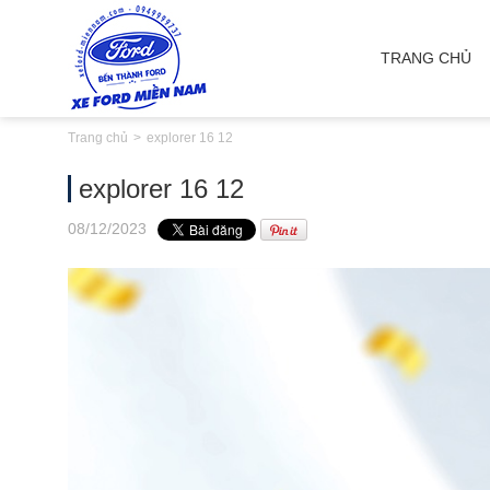
TRANG CHỦ
Trang chủ
explorer 16 12
explorer 16 12
08
/12
/2023