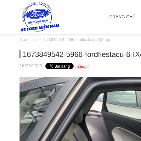
TRANG CHỦ
Trang chủ
1673849542-5966-fordfiestacu-6-IXeqo
1673849542-5966-fordfiestacu-6-I
16
/01
/2023