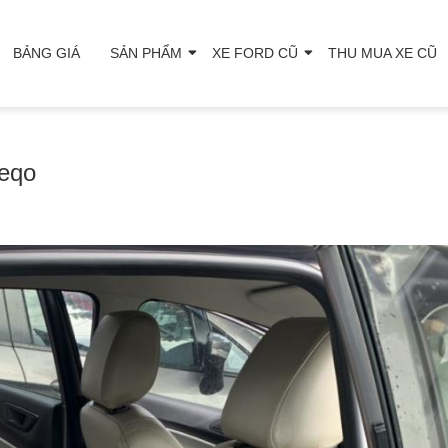
BẢNG GIÁ
SẢN PHẨM
XE FORD CŨ
THU MUA XE CŨ
Xeqo