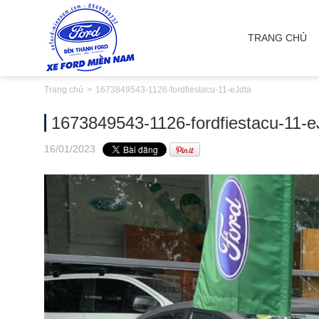
TRANG CHỦ
Trang chủ
1673849543-1126-fordfiestacu-11-eJdta
1673849543-1126-fordfiestacu-11-e
16
/01
/2023