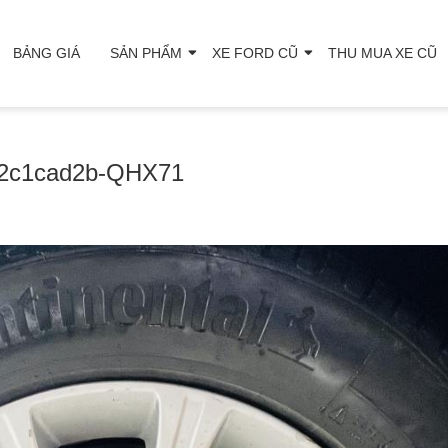
BẢNG GIÁ
SẢN PHẨM
XE FORD CŨ
THU MUA XE CŨ
62c1cad2b-QHX71