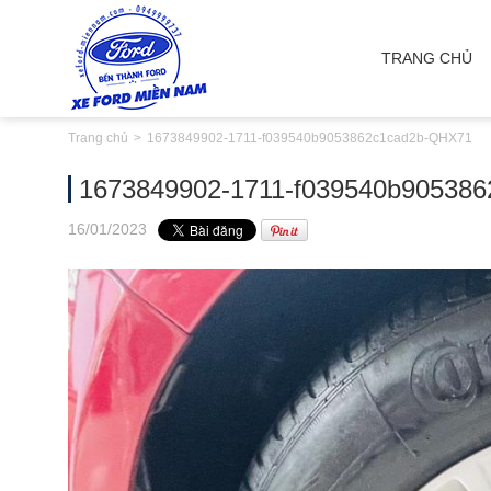
TRANG CHỦ
Trang chủ
1673849902-1711-f039540b9053862c1cad2b-QHX71
1673849902-1711-f039540b90538
16
/01
/2023