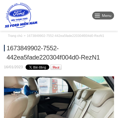
Menu
Trang chủ
1673849902-7552-442ea5fade220304f004d0-RezN1
1673849902-7552-
442ea5fade220304f004d0-RezN1
16
/01
/2023