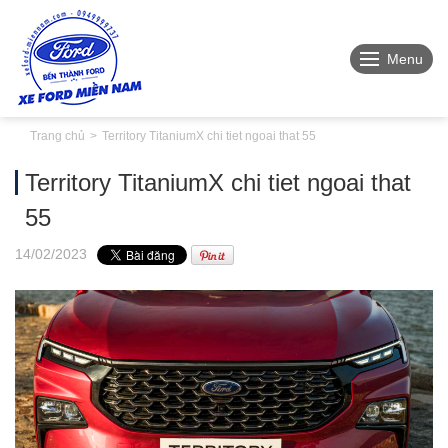
Menu
Trang chủ
Territory TitaniumX chi tiet ngoai that 55
Territory TitaniumX chi tiet ngoai that
55
14
/02
/2023