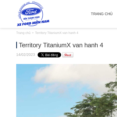
TRANG CHỦ
Trang chủ
Territory TitaniumX van hanh 4
Territory TitaniumX van hanh 4
14
/02
/2023