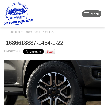
Menu
Trang chủ
1686618887-1454-1-22
1686618887-1454-1-22
13
/06
/2023