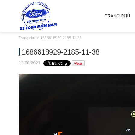
TRANG CHỦ
Trang chủ
1686618929-2185-11-38
1686618929-2185-11-38
13
/06
/2023