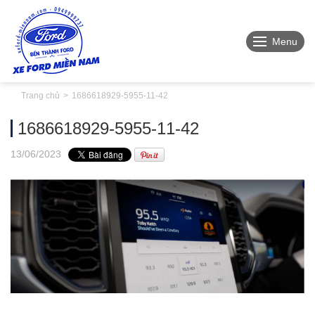
Menu
Trang chủ
1686618929-5955-11-42
1686618929-5955-11-42
13
/06
/2023