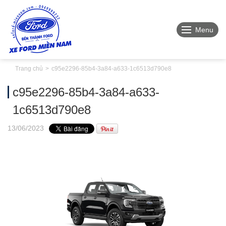
Menu
Trang chủ
c95e2296-85b4-3a84-a633-1c6513d790e8
c95e2296-85b4-3a84-a633-
1c6513d790e8
13
/06
/2023