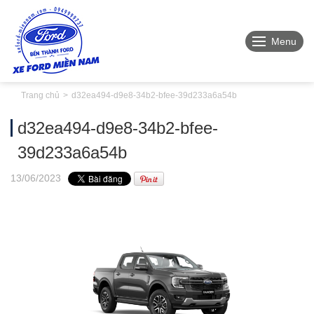
Menu
Trang chủ
d32ea494-d9e8-34b2-bfee-39d233a6a54b
d32ea494-d9e8-34b2-bfee-
39d233a6a54b
13
/06
/2023