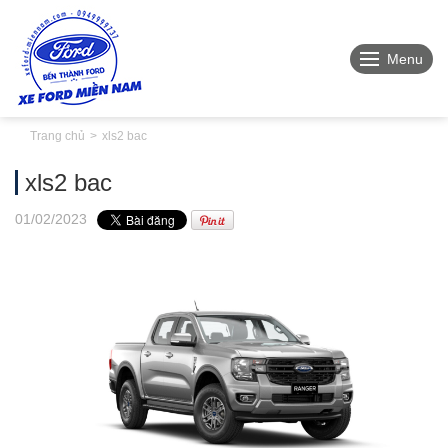
Menu
Trang chủ
xls2 bac
xls2 bac
01
/02
/2023