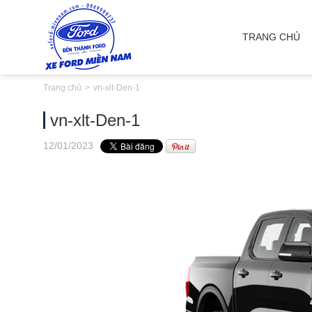
TRANG CHỦ
Trang chủ
vn-xlt-Den-1
vn-xlt-Den-1
12
/01
/2023