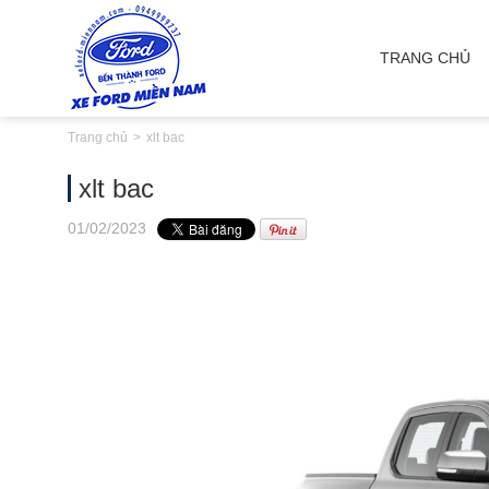
TRANG CHỦ
Trang chủ
xlt bac
xlt bac
01
/02
/2023