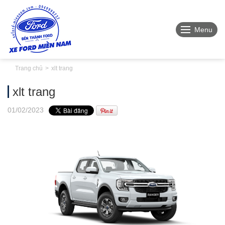
Menu
Trang chủ
xlt trang
xlt trang
01
/02
/2023