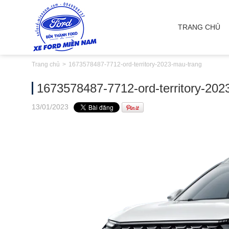
TRANG CHỦ
Trang chủ
1673578487-7712-ord-territory-2023-mau-trang
1673578487-7712-ord-territory-202
13
/01
/2023