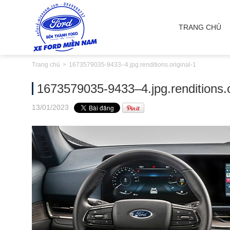
TRANG CHỦ
Trang chủ
1673579035-9433–4.jpg.renditions.original-1
1673579035-9433–4.jpg.renditions.o
13
/01
/2023