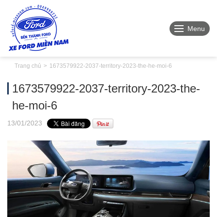
Menu
Trang chủ
1673579922-2037-territory-2023-the-he-moi-6
1673579922-2037-territory-2023-the-
he-moi-6
13
/01
/2023