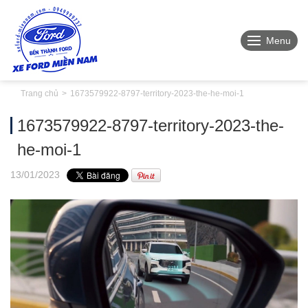
Menu
Trang chủ
1673579922-8797-territory-2023-the-he-moi-1
1673579922-8797-territory-2023-the-
he-moi-1
13
/01
/2023