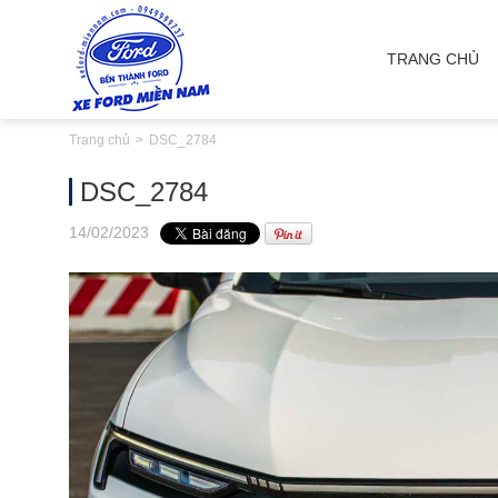
TRANG CHỦ
Trang chủ
DSC_2784
DSC_2784
14
/02
/2023