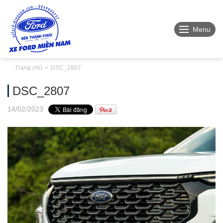
Menu
Trang chủ
DSC_2807
DSC_2807
14
/02
/2023