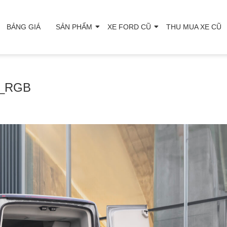
BẢNG GIÁ
SẢN PHẨM
XE FORD CŨ
THU MUA XE CŨ
e_RGB