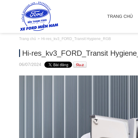
TRANG CHỦ
Trang chủ
Hi-res_kv3_FORD_Transit Hygiene_RGB
Hi-res_kv3_FORD_Transit Hygien
06
/07
/2024