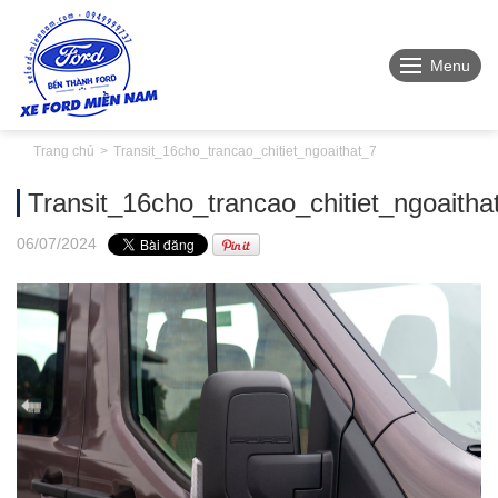
Menu
Trang chủ
Transit_16cho_trancao_chitiet_ngoaithat_7
Transit_16cho_trancao_chitiet_ngoaitha
06
/07
/2024