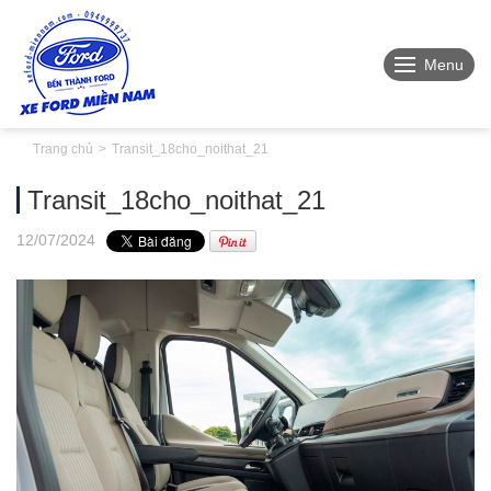
Menu
Trang chủ
Transit_18cho_noithat_21
Transit_18cho_noithat_21
12
/07
/2024