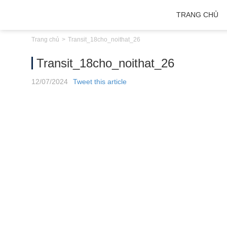
TRANG CHỦ
Trang chủ
Transit_18cho_noithat_26
Transit_18cho_noithat_26
12
/07
/2024
Tweet this article