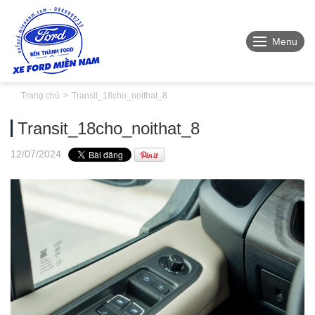
Menu
Trang chủ
Transit_18cho_noithat_8
Transit_18cho_noithat_8
12
/07
/2024