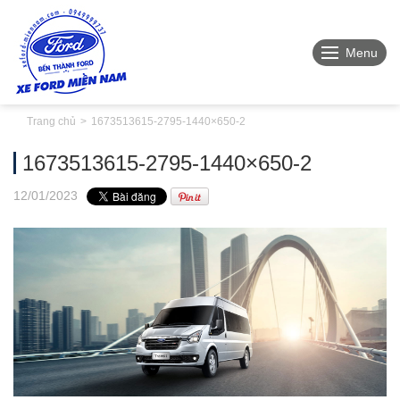
Menu
Trang chủ
1673513615-2795-1440×650-2
1673513615-2795-1440×650-2
12
/01
/2023