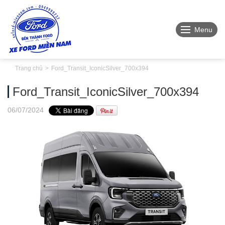
Menu
Trang chủ
Ford_Transit_IconicSilver_700x394
Ford_Transit_IconicSilver_700x394
06
/07
/2024