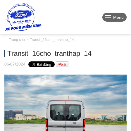
Menu
Trang chủ
Transit_16cho_tranthap_14
Transit_16cho_tranthap_14
06
/07
/2024