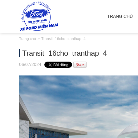
TRANG CHỦ
Trang chủ
Transit_16cho_tranthap_4
Transit_16cho_tranthap_4
06
/07
/2024