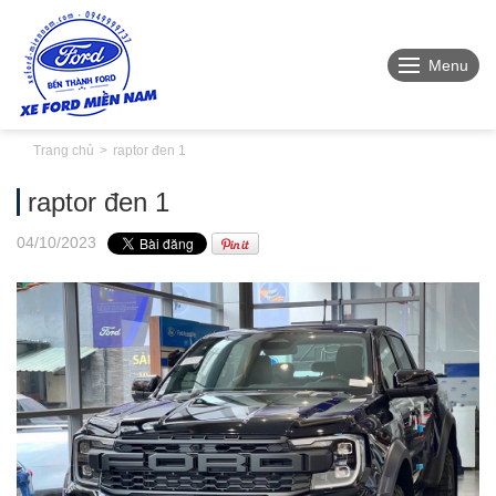
Menu
Trang chủ
raptor đen 1
raptor đen 1
04
/10
/2023